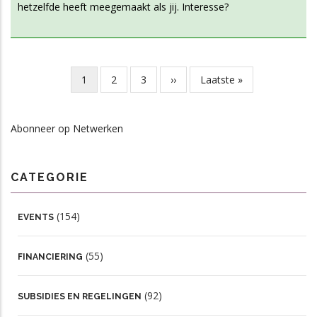
hetzelfde heeft meegemaakt als jij. Interesse?
Huidige
1
Page
2
Page
3
Volgende
››
Laatste
Laatste »
Paginering
pagina
pagina
pagina
Abonneer op Netwerken
CATEGORIE
(154)
EVENTS
(55)
FINANCIERING
(92)
SUBSIDIES EN REGELINGEN