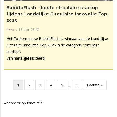
BubbleFlush - beste circulaire startup
tijdens Landelijke Circulaire Innovatie Top
2025
/
15 apr 25
Pers
Het Zoetermeerse BubbleFlush is winnaar van de Landelijke
Circulaire Innovatie Top 2025 in de categorie "circulaire
startup".
Van harte gefeliciteerd!
Huidige
1
Page
2
Page
3
Page
4
Page
5
…
Volgende
››
Laatste
Laatste »
Paginering
pagina
pagina
pagina
Abonneer op Innovatie