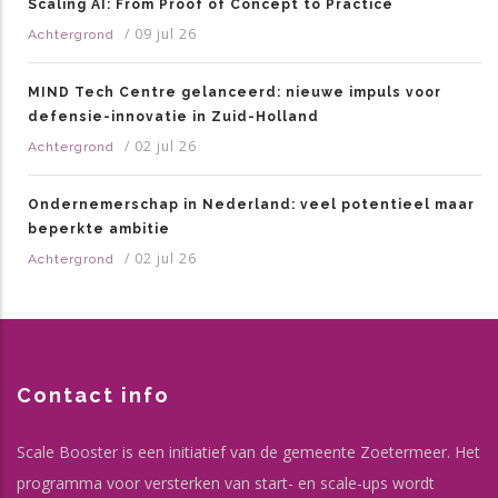
Scaling AI: From Proof of Concept to Practice
/
09 jul 26
Achtergrond
MIND Tech Centre gelanceerd: nieuwe impuls voor
defensie-innovatie in Zuid-Holland
/
02 jul 26
Achtergrond
Ondernemerschap in Nederland: veel potentieel maar
beperkte ambitie
/
02 jul 26
Achtergrond
Contact info
Scale Booster is een initiatief van de gemeente Zoetermeer. Het
programma voor versterken van start- en scale-ups wordt