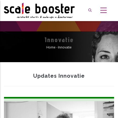
Overslaan
en
naar
de
inhoud
gaan
Innovatie
Home
-
Innovatie
Kruimelpad
Updates Innovatie