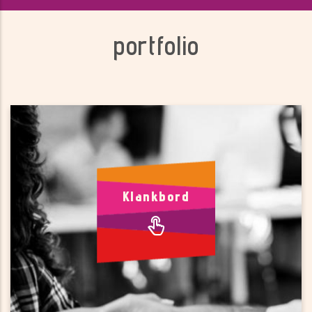
portfolio
Klankbord
Voor focus op je bedrijf
Klankbord
Als ondernemer met een start-up heb je veel zaken aan je
hoofd. Hoe houd je focus binnen je bedrijf een wat is de
sleutel naar succes? Welke informatie helpt je verder?
Tegen welke drempels loop je aan, en hoe kunnen die
weggenomen worden?
Wij bieden je mogelijkheden om met