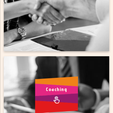
specialisten, ondernemers en/of intermediairs te
klankborden (sparren) over de uitdagingen waar jouw
startup voor staat. Hierdoor stel je jezelf in staat om
betere keuzes te maken in het belang van de groei van
jouw bedrijf.
Coaching
Voor sparren over groei
Coaching
Maak gebruik van de kennis van ondernemers die de
uitdagingen van start- & scale-ups herkennen en met
veranderprocessen in hun eigen onderneming al
succesvol zijn omgegaan.