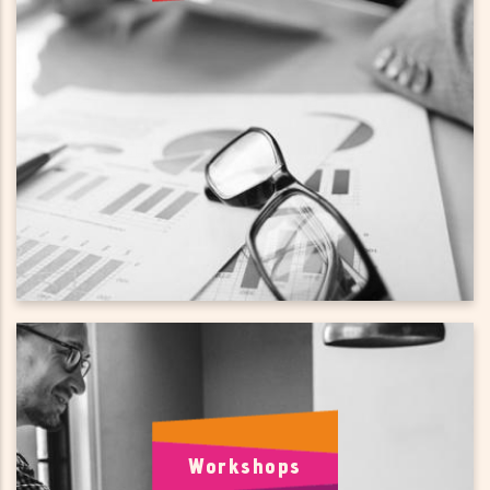
Wij kunnen jouw startup ondersteunen bij het vinden van
de juiste coach of netwerk. In de informatie technologie
(IT) zijn hierbij partners zoals de leden van de Dutch
Innovation Community Zoetermeer van grote waarde.
Workshops
Voor ondernemers vaardigheden
Workshops
Scalebooster en haar partners organiseren voor jou als