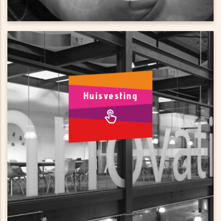
Huisvesting
voor toplocatie en flexplekken
Huisvesting
Jouw bedrijf in een opvallend en modern pand met
potentiële stagiairs en werknemers om de hoek? In de
Dutch Innovation Factory kun je zowel kleine units vanaf
20m2 als grote zelfstandige kantoorruimtes tot 1.000m2
huren.
Dit unieke gebouw staat middenin het Dutch Innovation
Park direct aan de A12 in Zoetermeer.
Deze locatie en andere flexplekken staan in één overzicht
achter onderstaande link.