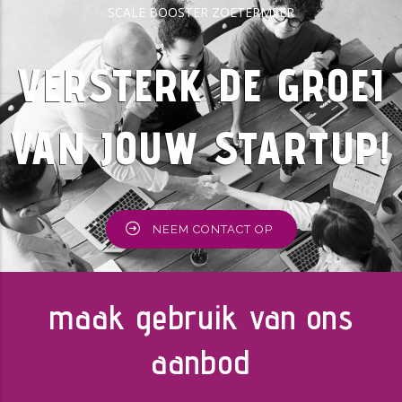
SCALE BOOSTER ZOETERMEER
VERSTERK DE GROEI
VAN JOUW STARTUP!
NEEM CONTACT OP
maak gebruik van ons
aanbod