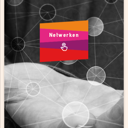
Netwerken
Voor continuïteit en groei
Netwerken
Wij bieden toegang tot een groot zakelijk netwerk met
ondernemersverenigingen, een IT-community, een
incubator, branche-organisaties, intermediairs en de
(semi) publieke sector.