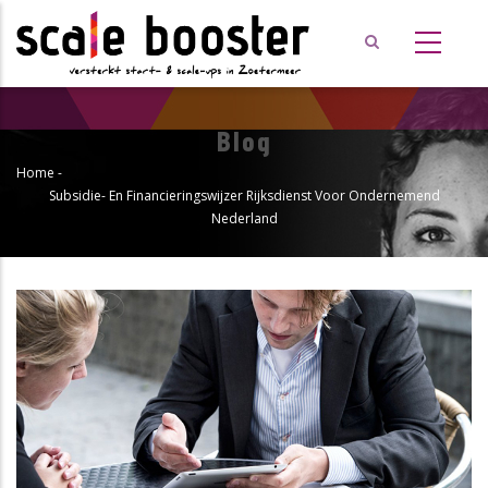
Overslaan
en
naar
de
inhoud
Blog
gaan
Home
-
Kruimelpad
Subsidie- En Financieringswijzer Rijksdienst Voor Ondernemend
Nederland