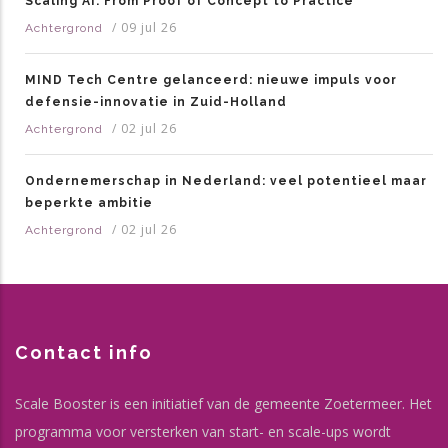
Scaling AI: From Proof of Concept to Practice
/
09 jul 26
Achtergrond
MIND Tech Centre gelanceerd: nieuwe impuls voor
defensie-innovatie in Zuid-Holland
/
02 jul 26
Achtergrond
Ondernemerschap in Nederland: veel potentieel maar
beperkte ambitie
/
02 jul 26
Achtergrond
Contact info
Scale Booster is een initiatief van de gemeente Zoetermeer. Het
programma voor versterken van start- en scale-ups wordt