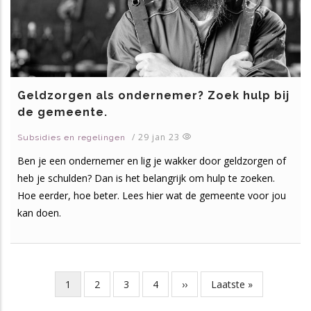
Geldzorgen als ondernemer? Zoek hulp bij
de gemeente.
/
29 jan 23
Subsidies en regelingen
Ben je een ondernemer en lig je wakker door geldzorgen of
heb je schulden? Dan is het belangrijk om hulp te zoeken.
Hoe eerder, hoe beter. Lees hier wat de gemeente voor jou
kan doen.
Huidige
1
Page
2
Page
3
Page
4
Volgende
››
Laatste
Laatste »
Paginering
pagina
pagina
pagina