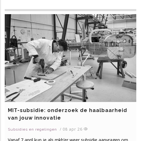
MIT-subsidie: onderzoek de haalbaarheid
van jouw innovatie
/
08 apr 26
Subsidies en regelingen
Vanaf 7 april kun je als mkb’er weer subsidie aanvragen om