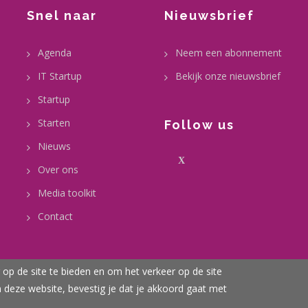
Snel naar
Nieuwsbrief
Agenda
Neem een abonnement
IT Startup
Bekijk onze nieuwsbrief
Startup
Starten
Follow us
Nieuws
X
Over ons
Media toolkit
Contact
op de site te bieden en om het verkeer op de site
n deze website, bevestig je dat je akkoord gaat met
omie gemeente Zoetermeer 2020-2026 | All Rights Reserved |
Discla