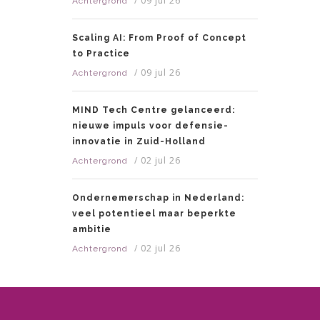
/
09 jul 26
Achtergrond
Scaling AI: From Proof of Concept
to Practice
/
09 jul 26
Achtergrond
MIND Tech Centre gelanceerd:
nieuwe impuls voor defensie-
innovatie in Zuid-Holland
/
02 jul 26
Achtergrond
Ondernemerschap in Nederland:
veel potentieel maar beperkte
ambitie
/
02 jul 26
Achtergrond