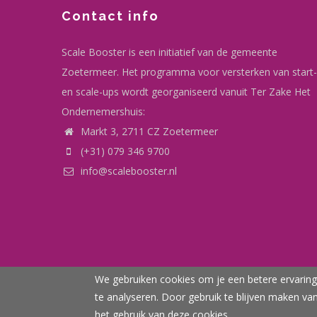
Contact info
Scale Booster is een initiatief van de gemeente
Zoetermeer. Het programma voor versterken van start-
en scale-ups wordt georganiseerd vanuit Ter Zake Het
Ondernemershuis:
Markt 3, 2711 CZ Zoetermeer
(+31) 079 346 9700
info@scalebooster.nl
We gebruiken cookies om je een betere ervaring 
te analyseren. Door gebruik te blijven maken va
© Realisatie Team Econ
het gebruik van deze cookies.