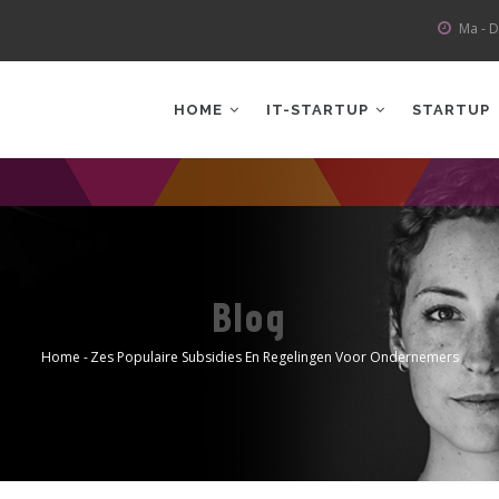
Ma - D
AIN
AVIGATION
HOME
IT-STARTUP
STARTUP
Blog
Home
-
Zes Populaire Subsidies En Regelingen Voor Ondernemers
Kruimelpad