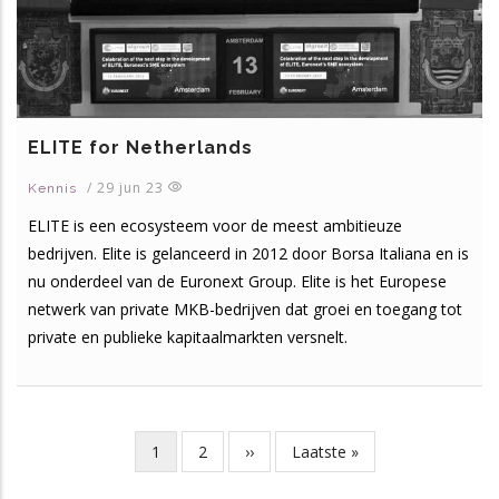
ELITE for Netherlands
/
29 jun 23
Kennis
ELITE is een ecosysteem voor de meest ambitieuze
bedrijven. Elite is gelanceerd in 2012 door Borsa Italiana en is
nu onderdeel van de Euronext Group. Elite is het Europese
netwerk van private MKB-bedrijven dat groei en toegang tot
private en publieke kapitaalmarkten versnelt.
Huidige
1
Page
2
Volgende
››
Laatste
Laatste »
Paginering
pagina
pagina
pagina