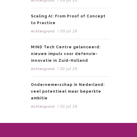
/
09 jul 26
Achtergrond
Scaling AI: From Proof of Concept
to Practice
/
09 jul 26
Achtergrond
MIND Tech Centre gelanceerd:
nieuwe impuls voor defensie-
innovatie in Zuid-Holland
/
02 jul 26
Achtergrond
Ondernemerschap in Nederland:
veel potentieel maar beperkte
ambitie
/
02 jul 26
Achtergrond