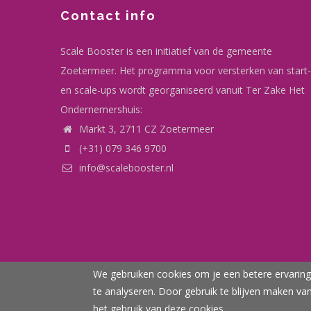
Contact info
Scale Booster is een initiatief van de gemeente
Zoetermeer. Het programma voor versterken van start-
en scale-ups wordt georganiseerd vanuit Ter Zake Het
Ondernemershuis:
Markt 3, 2711 CZ Zoetermeer
(+31) 079 346 9700
info@scalebooster.nl
We gebruiken cookies om je een betere ervaring 
te analyseren. Door gebruik te blijven maken va
© Realisatie Team Econ
het gebruik van deze cookies.