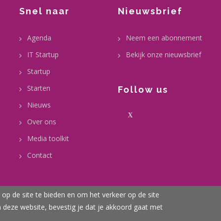
Snel naar
Nieuwsbrief
Agenda
Neem een abonnement
IT Startup
Bekijk onze nieuwsbrief
Startup
Starten
Follow us
Nieuws
X
Over ons
Media toolkit
Contact
op de site te bieden en om het verkeer op de site
n deze website, bevestig je dat je akkoord gaat met
omie gemeente Zoetermeer 2020-2026 | All Rights Reserved |
Discla