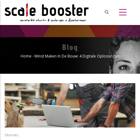
Overslaan
en
naar
de
inhoud
gaan
Blog
Home
-
Winst Maken In De Bouw: 4 Digitale Oplossingen
Kruimelpad
Stories