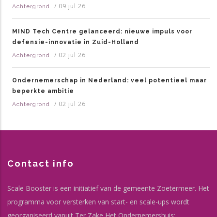
/
09 jul 26
Achtergrond
MIND Tech Centre gelanceerd: nieuwe impuls voor
defensie-innovatie in Zuid-Holland
/
02 jul 26
Achtergrond
Ondernemerschap in Nederland: veel potentieel maar
beperkte ambitie
/
02 jul 26
Achtergrond
Contact info
Scale Booster is een initiatief van de gemeente Zoetermeer. Het
programma voor versterken van start- en scale-ups wordt
georganiseerd vanuit Ter Zake Het Ondernemershuis: