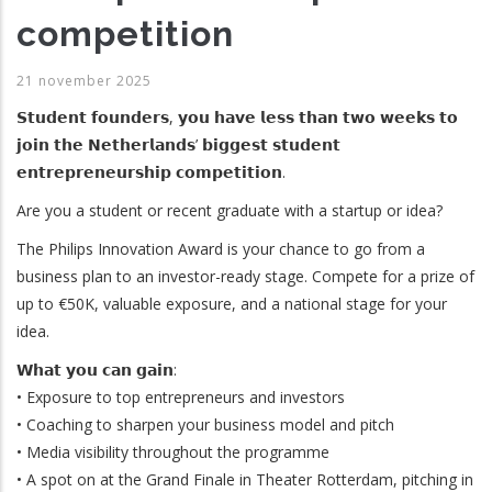
competition
21 november 2025
𝗦𝘁𝘂𝗱𝗲𝗻𝘁 𝗳𝗼𝘂𝗻𝗱𝗲𝗿𝘀, 𝘆𝗼𝘂 𝗵𝗮𝘃𝗲 𝗹𝗲𝘀𝘀 𝘁𝗵𝗮𝗻 𝘁𝘄𝗼 𝘄𝗲𝗲𝗸𝘀 𝘁𝗼
𝗷𝗼𝗶𝗻 𝘁𝗵𝗲 𝗡𝗲𝘁𝗵𝗲𝗿𝗹𝗮𝗻𝗱𝘀’ 𝗯𝗶𝗴𝗴𝗲𝘀𝘁 𝘀𝘁𝘂𝗱𝗲𝗻𝘁
𝗲𝗻𝘁𝗿𝗲𝗽𝗿𝗲𝗻𝗲𝘂𝗿𝘀𝗵𝗶𝗽 𝗰𝗼𝗺𝗽𝗲𝘁𝗶𝘁𝗶𝗼𝗻.
Are you a student or recent graduate with a startup or idea?
The Philips Innovation Award is your chance to go from a
business plan to an investor-ready stage. Compete for a prize of
up to €50K, valuable exposure, and a national stage for your
idea.
𝗪𝗵𝗮𝘁 𝘆𝗼𝘂 𝗰𝗮𝗻 𝗴𝗮𝗶𝗻:
• Exposure to top entrepreneurs and investors
• Coaching to sharpen your business model and pitch
• Media visibility throughout the programme
• A spot on at the Grand Finale in Theater Rotterdam, pitching in