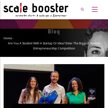
Overslaan
en
naar
de
inhoud
Blog
gaan
Home
-
Kruimelpad
Are You A Student With A Startup Or Idea? Enter The Biggest Student
Entrepreneurship Competition