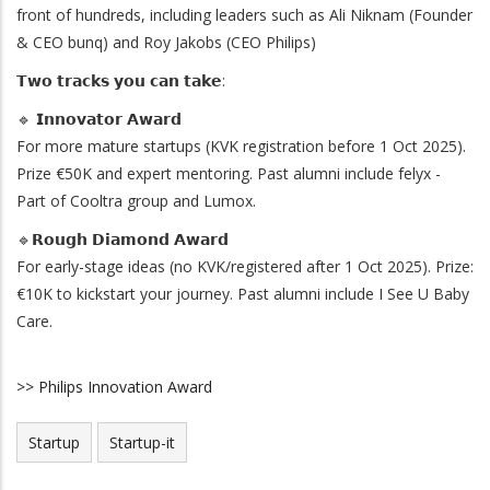
front of hundreds, including leaders such as Ali Niknam (Founder
& CEO bunq) and Roy Jakobs (CEO Philips)
𝗧𝘄𝗼 𝘁𝗿𝗮𝗰𝗸𝘀 𝘆𝗼𝘂 𝗰𝗮𝗻 𝘁𝗮𝗸𝗲:
🔹 𝗜𝗻𝗻𝗼𝘃𝗮𝘁𝗼𝗿 𝗔𝘄𝗮𝗿𝗱
For more mature startups (KVK registration before 1 Oct 2025).
Prize €50K and expert mentoring. Past alumni include felyx -
Part of Cooltra group and Lumox.
🔹𝗥𝗼𝘂𝗴𝗵 𝗗𝗶𝗮𝗺𝗼𝗻𝗱 𝗔𝘄𝗮𝗿𝗱
For early-stage ideas (no KVK/registered after 1 Oct 2025). Prize:
€10K to kickstart your journey. Past alumni include I See U Baby
Care.
>> Philips Innovation Award
Startup
Startup-it