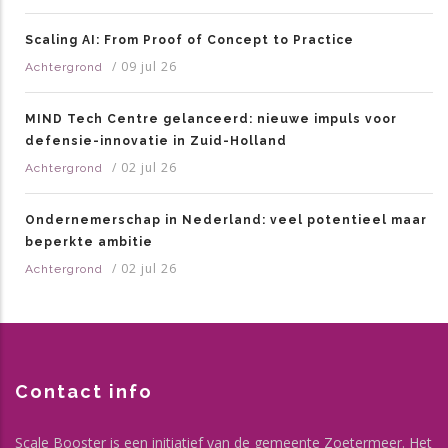
Scaling AI: From Proof of Concept to Practice
/
09 jul 26
Achtergrond
MIND Tech Centre gelanceerd: nieuwe impuls voor
defensie-innovatie in Zuid-Holland
/
02 jul 26
Achtergrond
Ondernemerschap in Nederland: veel potentieel maar
beperkte ambitie
/
02 jul 26
Achtergrond
Contact info
Scale Booster is een initiatief van de gemeente Zoetermeer. Het