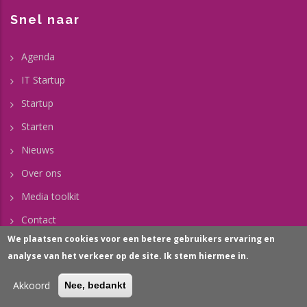
Snel naar
Agenda
IT Startup
Startup
Starten
Nieuws
Over ons
Media toolkit
Contact
We plaatsen cookies voor een betere gebruikers ervaring en
analyse van het verkeer op de site. Ik stem hiermee in.
Nieuwsbrief
Akkoord
Nee, bedankt
Neem een abonnement