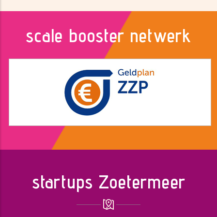
scale booster netwerk
startups Zoetermeer