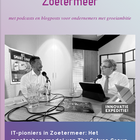
Zoetermeer
met podcasts en blogposts voor ondernemers met groeiambitie
IT-pioniers in Zoetermeer: Het